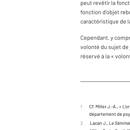
peut revêtir la fonc
fonction d’objet re
caractéristique de 
Cependant, y compr
volonté du sujet de 
réservé à la « volon
1
Cf. Miller J.-A., « 
département de psych
2
Lacan J.,
Le Sémina