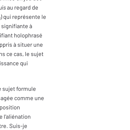
uis
au regard de
) qui représente le
1
n signifiante à
nifiant holophrasé
ppris à situer une
ns ce cas, le sujet
uissance qui
le sujet formule
nvisagée comme une
position
 l’aliénation
tre. Suis-je