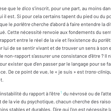
èse que le
dico
s’inscrit, pour une part, au moins dan
ui il est. Si pour cela certains tapent du pied ou du po
 que le
parlêtre
cherche d’abord à faire entendre la di
ué. Cette nécessité renvoie aux fondements du sent
rapport entre le réel de la vie et l’existence du
parlêt
r lui de se sentir vivant et de trouver un sens à son 
non-rapport s’assurer une consistance d’être ? Il n’
our exister que d’en passer par le langage pour se fa
nce. De ce point de vue, le « je suis » est
trans-cliniq
t.
1
instabilité du rapport à l’être
du névrosé ou de l’atte
 de la vie du psychotique, chacun cherche des raison
ins stables et durables. Dire qui l’on est nécessite 