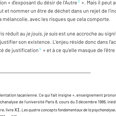
3
tion « d’exposant du désir de l’Autre
». Mais il peut a
but et nommer un être de déchet dans un rejet de l’i
la mélancolie, avec les risques que cela comporte.
is réduit au
je jouis
,
je suis
est une accroche au signif
justifier son existence. L’enjeu réside donc dans l’acc
4
té de justification
» et à ce qu’elle masque de l’être
L’orientation lacanienne. Ce qui fait insigne », enseignement pron
analyse de l’université Paris 8, cours du 3 décembre 1986, inédi
ire
, livre
,
Les quatre concepts fondamentaux de la psychanalyse
XI