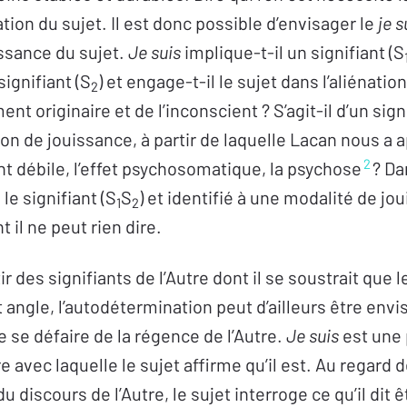
ion du sujet. Il est donc possible d’envisager le
je s
issance du sujet.
Je suis
implique-t-il un signifiant (S
signifiant (S
) et engage-t-il le sujet dans l’aliénatio
2
ment originaire et de l’inconscient ? S’agit-il d’un sig
ion de jouissance, à partir de laquelle Lacan nous a a
2
ant débile, l’effet psychosomatique, la psychose
? Da
 le signifiant (S
S
) et identifié à une modalité de jo
1
2
t il ne peut rien dire.
ir des signifiants de l’Autre dont il se soustrait que 
t angle, l’autodétermination peut d’ailleurs être e
e se défaire de la régence de l’Autre.
Je suis
est une 
 avec laquelle le sujet affirme qu’il est. Au regard de
u discours de l’Autre, le sujet interroge ce qu’il dit ê