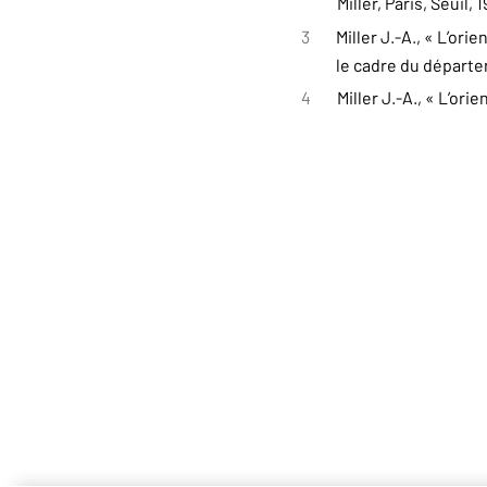
Miller, Paris, Seuil, 1
3
Miller J.-A., « L’o
le cadre du départem
4
Miller J.-A., « L’ori