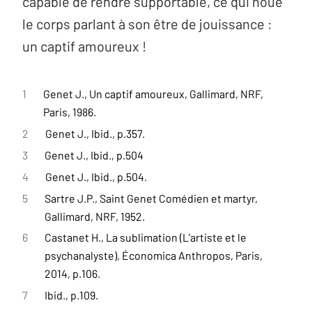
capable de rendre supportable, ce qui noue
le corps parlant à son être de jouissance :
un captif amoureux !
1
Genet J., Un captif amoureux, Gallimard, NRF,
Paris, 1986.
2
Genet J., Ibid., p.357.
3
Genet J., Ibid., p.504
4
Genet J., Ibid., p.504.
5
Sartre J.P., Saint Genet Comédien et martyr,
Gallimard, NRF, 1952.
6
Castanet H., La sublimation (L’artiste et le
psychanalyste), Économica Anthropos, Paris,
2014, p.106.
7
Ibid., p.109.