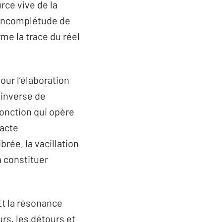
rce vive de la
e incomplétude de
rme la trace du réel
our l’élaboration
l’inverse de
 fonction qui opère
’acte
brée, la vacillation
a constituer
 Et la résonance
urs, les détours et