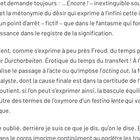
ujet demande toujours : …
Encore
!
‒ inextinguible sou
t la métonymie du désir qui exprime à l’infini cett
un point d’arrêt ‒ fictif ‒ que dans le fantasme qui fo
issance dans le registre de la signification.
atient, comme s’exprime à peu près Freud, du temps p
ur
Durcharbeiten
. Érotique du temps du transfert ! À 
lise le passage à l’acte ou qu’impose l’
acting out
, la
lyste, dont la cause finale est dans la certitude de l
utient, si l’on peut s’exprimer ainsi, la bascule équili
’autre des termes de l’oxymore d’un
festina lente
qui v
ique.
oublié, derrière je suis ce que je dis, qu’on le dise.
 dans le corps imprime continûment au
parlêtre
les to