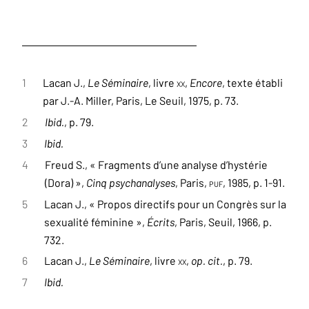
1
Lacan J.,
Le Séminaire
, livre
XX
,
Encore
, texte établi
par J.-A. Miller, Paris, Le Seuil, 1975, p. 73.
2
Ibid.
, p. 79.
3
Ibid.
4
Freud S., « Fragments d’une analyse d’hystérie
(Dora) »,
Cinq psychanalyses
, Paris,
PUF
, 1985, p. 1-91.
5
Lacan J., « Propos directifs pour un Congrès sur la
sexualité féminine »,
Écrits
, Paris, Seuil, 1966, p.
732.
6
Lacan J.,
Le Séminaire
, livre
XX
,
op. cit.
, p. 79.
7
Ibid.