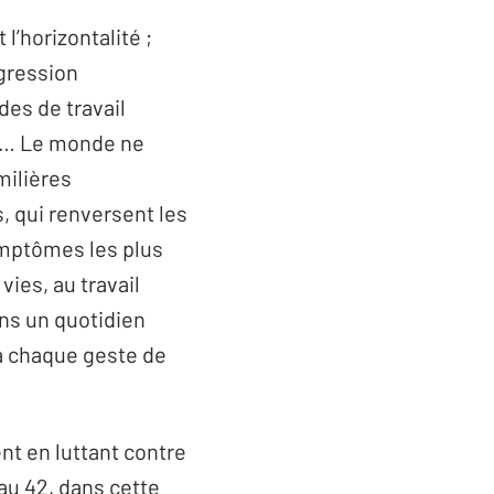
’horizontalité ;
ogression
des de travail
ge… Le monde ne
milières
 qui renversent les
symptômes les plus
ies, au travail
ns un quotidien
 à chaque geste de
t en luttant contre
 au 42, dans cette