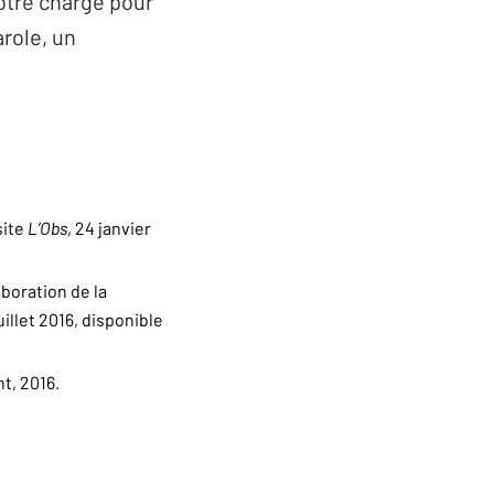
notre charge pour
role, un
site
L’Obs
, 24 janvier
aboration de la
uillet 2016, disponible
nt, 2016.