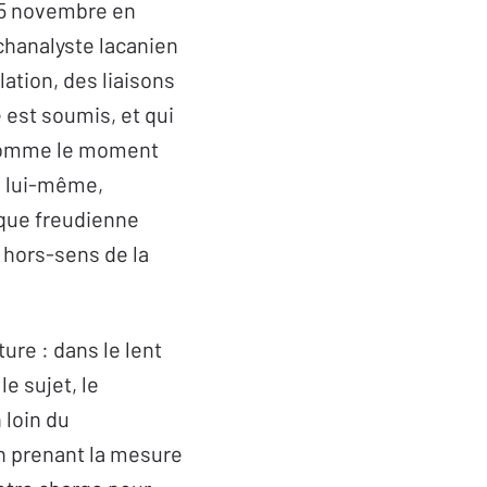
 25 novembre en
ychanalyste lacanien
ulation, des liaisons
e est soumis, et qui
e comme le moment
n lui-même,
ique freudienne
e hors-sens de la
ture : dans le lent
e sujet, le
 loin du
en prenant la mesure