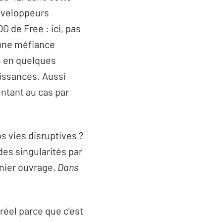
développeurs
G de Free : ici, pas
une méfiance
s en quelques
aissances. Aussi
entant au cas par
s vies disruptives ?
des singularités par
rnier ouvrage,
Dans
 réel parce que c’est