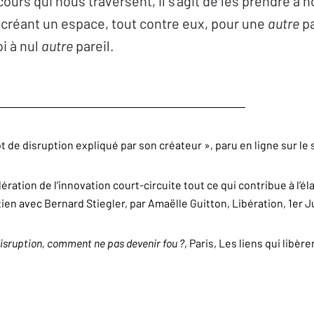
cours qui nous traversent, il s’agit de les prendre à 
 créant un espace, tout contre eux, pour une
autre
pa
i à nul
autre
pareil.
t de disruption expliqué par son créateur », paru en ligne sur le 
élération de l’innovation court-circuite tout ce qui contribue à l’él
etien avec Bernard Stiegler, par Amaëlle Guitton, Libération, 1er J
disruption, comment ne pas devenir fou ?
, Paris, Les liens qui libère