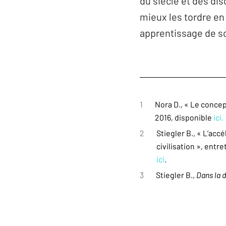
du siècle et des dis
mieux les tordre en
apprentissage de so
1
Nora D., « Le concep
2016, disponible
ici.
2
Stiegler B., « L’acc
civilisation », entr
ici
.
3
Stiegler B.,
Dans la 