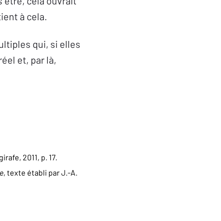
s être, cela ouvrait
ient à cela.
tiples qui, si elles
el et, par là,
girafe, 2011, p. 17.
se
, texte établi par J.-A.