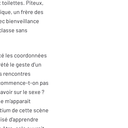
 toilettes. Piteux,
tique, un frère des
vec bienveillance
classe sans
ixé les coordonnées
rété le geste d’un
s rencontres
e commence-t-on pas
savoir sur le sexe ?
ne m’apparait
itium
de cette scène
aisé d’apprendre