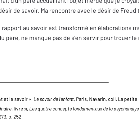
enait d’un père accueillant l’objet merde que je croyai
sir de savoir. Ma rencontre avec le désir de Freud t
 rapport au savoir est transformé en élaborations mul
 père, ne manque pas de s’en servir pour trouer le ré
nt et le savoir »,
Le savoir de l’enfant
, Paris, Navarin, coll. La petite 
inaire
, livre
XI
,
Les quatre concepts fondamentaux de la psychanaly
1973, p. 252.