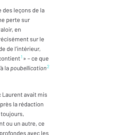
e des leçons de la
ne perte sur
aloir, en
précisément sur le
e de l’intérieur,
1
 contient
» – ce que
2
’à la
poubellication
c Laurent avait mis
près la rédaction
toujours,
t ou un autre, ce
s profondes avec les