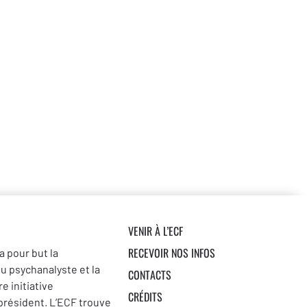
VENIR À L’ECF
RECEVOIR NOS INFOS
a pour but la
du psychanalyste et la
CONTACTS
e initiative
CRÉDITS
 président. L’ECF trouve