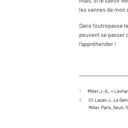
mais, si le savoir v
les vannes de mon dé
Dans l’outrepasse le
peuvent se passer du
l’appréhender !
1
Miller J.-A., « L’enfa
2
Cf. Lacan J.,
Le Sém
Miller, Paris, Seuil, 