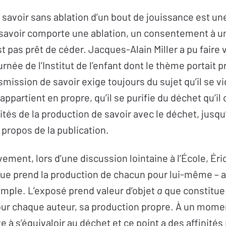
 savoir sans ablation d’un bout de jouissance est un
savoir comporte une ablation, un consentement à u
st pas prêt de céder. Jacques-Alain Miller a pu faire v
urnée de l’Institut de l’enfant dont le thème portait 
smission de savoir exige toujours du sujet qu’il se vid
i appartient en propre, qu’il se purifie du déchet qu’il
ités de la production de savoir avec le déchet, jusqu
 propos de la publication.
ent, lors d’une discussion lointaine à l’École, Éri
 que prend la production de chacun pour lui-même – a
mple. L’exposé prend valeur d’objet
a
que constitue 
ur chaque auteur, sa production propre. À un momen
e à s’équivaloir au déchet et ce point a des affinité