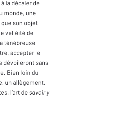
à la décaler de
 du monde, une
e que son objet
e velléité de
la ténébreuse
être, accepter le
s dévoileront sans
e. Bien loin du
re, un allègement,
s, l’art de
savoir y