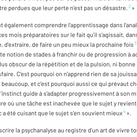
2
être perdues que leur perte n’est pas un désastre.
»
faut également comprendre l’apprentissage dans l’ana
ces mois préparatoires sur le fait qu’il s’agissait, da
3
e, d’extraire, de faire un peu mieux la prochaine fois
ute notion de stades à franchir ou de progression à 
lus obscur de la répétition et de la pulsion, ni bonn
sfaire. C’est pourquoi on n’apprend rien de sa jouissan
à beaucoup, et c’est pourquoi aussi ce qui prévaut ch
 l’instinct guide à s’adapter progressivement à son 
re où une tâche est inachevée que le sujet y revient.
4
a été cuisant que le sujet s’en souvient mieux
».
nscrire la psychanalyse au registre d’un art de vivre tout