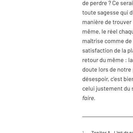
de perdre ? Ce sera
toute sagesse qui d
manière de trouver à
même, le réel chaqu
maîtrise comme de 
satisfaction de la p
retour du même : la
doute lors de notre
désespoir, c’est bie
celui justement du 
faire
.
1
Zeniter A.,
L’art de p