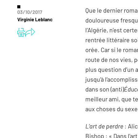
Que le dernier roma
03/10/2017
Virginie Leblanc
douloureuse fresque 
l’Algérie, n’est cer
rentrée littéraire s
orée. Car si le roma
route de nos vies, p
plus question d’un 
jusqu’à l’accompliss
dans son (anti)
Éduca
meilleur ami, que ten
aux choses du sexe, 
L’art de perdre
: Ali
Bishop : « Dans l’ar