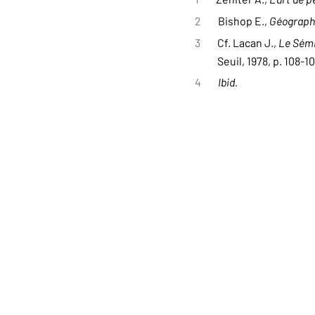
2
Bishop E.,
Géographi
3
Cf. Lacan J.,
Le Sémi
Seuil, 1978, p. 108-10
4
Ibid.