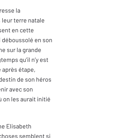
resse la
 leur terre natale
ssent en cette
 si déboussolé en son
ne sur la grande
temps qu’il n’y est
e après étape,
e destin de son héros
enir avec son
 on les aurait initié
ne Elisabeth
e choses semblent si