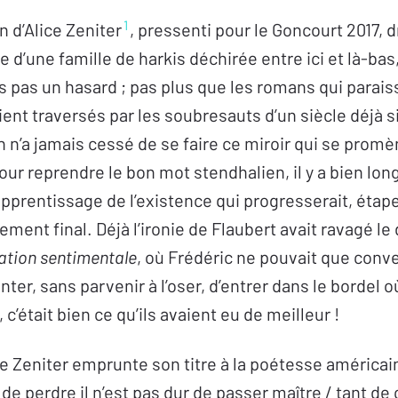
1
n d’Alice Zeniter
, pressenti pour le Goncourt 2017, d
d’une famille de harkis déchirée entre ici et là-bas,
tes pas un hasard ; pas plus que les romans qui parai
oient traversés par les soubresauts d’un siècle déjà
n n’a jamais cessé de se faire ce miroir qui se promè
our reprendre le bon mot stendhalien, il y a bien long
apprentissage de l’existence qui progresserait, étap
ement final. Déjà l’ironie de Flaubert avait ravagé l
tion sentimentale
, où Frédéric ne pouvait que conv
ter, sans parvenir à l’oser, d’entrer dans le bordel où
c’était bien ce qu’ils avaient eu de meilleur !
ce Zeniter emprunte son titre à la poétesse américai
t de perdre il n’est pas dur de passer maître / tant d