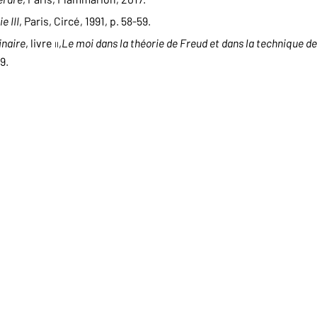
e III
, Paris, Circé, 1991, p. 58-59.
naire
, livre
II
,
Le moi dans la théorie de Freud et dans la technique d
9.